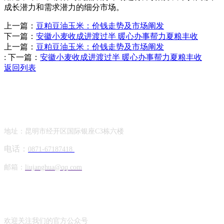
成长潜力和需求潜力的细分市场。
上一篇：
豆粕豆油玉米：价钱走势及市场阐发
下一篇：
安徽小麦收成进渡过半 暖心办事帮力夏粮丰收
上一篇：
豆粕豆油玉米：价钱走势及市场阐发
:
下一篇：
安徽小麦收成进渡过半 暖心办事帮力夏粮丰收
返回列表
Contact Information
联系方式
地址：昆明市经开区国际银座C3栋六楼
电话：
0871-67187418
邮箱：
liujanghua@qq.com
Official Account
公众号
欢迎关注我们的官方公众号