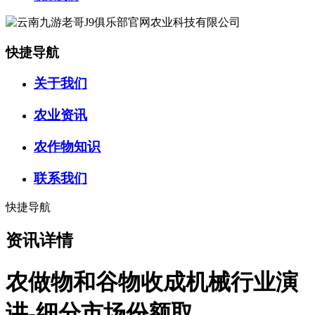
快捷导航
关于我们
农业资讯
农作物知识
联系我们
快捷导航
资讯详情
农做物和谷物收成机械行业演
讲-细分市场份额取