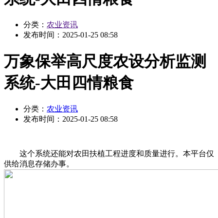
分类：
农业资讯
发布时间：
2025-01-25 08:58
万象保举高尺度农设分析监测
系统-大田四情粮食
分类：
农业资讯
发布时间：
2025-01-25 08:58
这个系统还能对农田扶植工程进度和质量进行。本平台仅
供给消息存储办事。