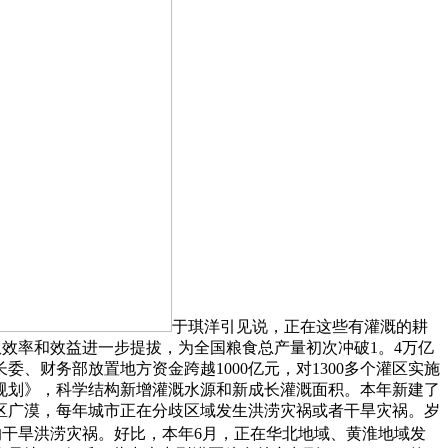
于琪洋引见说，正在这些有灌溉的耕
纵效率和效益进一步提拔，为全国粮食总产量初次冲破1。4万亿
、财务部放置地方资金跨越1000亿元，对1300多个灌区实施
规划》，科学结构新增灌溉水源和新成长灌溉面积。本年新建了
区广漠，每年城市正在分歧区域发生洪涝灾祸或者干旱灾祸。岁
干旱洪涝灾祸。好比，本年6月，正在华北地域、黄淮地域发