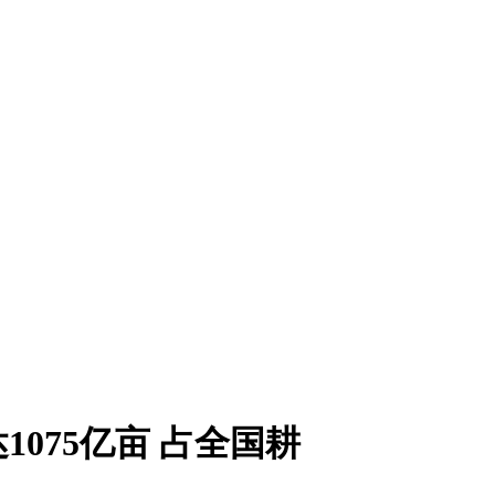
075亿亩 占全国耕