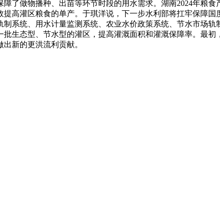
了做物播种、出苗等环节时段的用水需求。湖南2024年粮食产量达
效提高灌区粮食的单产。于琪洋说，下一步水利部将扛牢保障国
轨制系统、用水计量监测系统、农业水价政策系统、节水市场轨
一批生态型、节水型的灌区，提高灌溉面积和灌溉保障率。最初
做出新的更洪流利贡献。