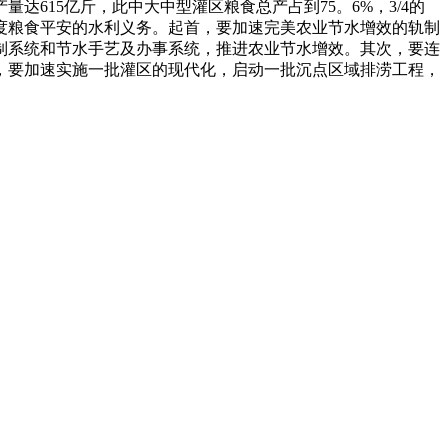
615亿斤，此中大中型灌区粮食总产占到75。6%，3/4的
度粮食平安的水利义务。起首，要加速完美农业节水增效的轨制
制系统和节水手艺及办事系统，推进农业节水增效。其次，要连
，要加速实施一批灌区的现代化，启动一批沉点区域排涝工程，