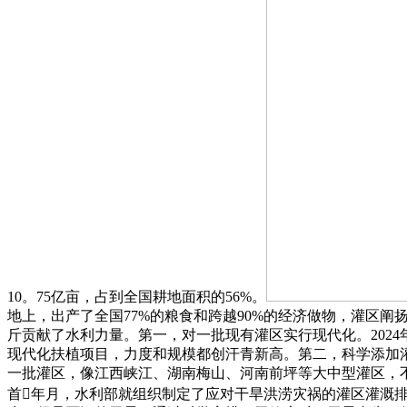
10。75亿亩，占到全国耕地面积的56%。
地上，出产了全国77%的粮食和跨越90%的经济做物，灌区
斤贡献了水利力量。第一，对一批现有灌区实行现代化。2024
现代化扶植项目，力度和规模都创汗青新高。第二，科学添加
一批灌区，像江西峡江、湖南梅山、河南前坪等大中型灌区，
首年月，水利部就组织制定了应对干旱洪涝灾祸的灌区灌溉