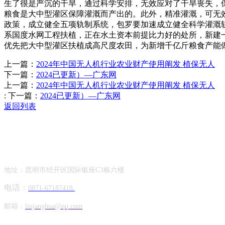
生了很是严沉的干旱，通过科学安排，无效应对了干旱丧失，保障
粮食是大中型灌区保障灌溉而产出的。此外，精准灌溉，可无
政策，成立健全五项轨制系统，包罗要加速成立健全科学灌溉
系国度水网工程扶植，正在水土资本前提比力好的处所，新建
优先把大中型灌区扶植成高尺度农田，为新增千亿斤粮食产能
上一篇：
2024年中国无人机行业农业财产使用阐发 植保无人
下一篇：
2024已更新）—广东网
上一篇：
2024年中国无人机行业农业财产使用阐发 植保无人
:
下一篇：
2024已更新）—广东网
返回列表
Contact Information
联系方式
地址：昆明市经开区国际银座C3栋六楼
电话：
0871-67187418
邮箱：
liujanghua@qq.com
Official Account