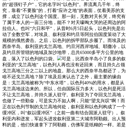
的“超强钉子户”，它的名字叫“以色列”。界流离几千年，终
究，靠着“不要脸”的，打着“应许之地”的表面，仗着美苏的支
撑，成立了以色列这个国度。那一刻，无数对天长哭，终究有
了属于本人的一亩三分地，能不？对天嚎啕大哭的还周边的阿
拉伯人。也叫“六日和平”，从昔时6月5日起头，以色列先是出
动了全数空军，对埃及、叙利亚和约旦等阿拉伯国度策动了大
规模的俄然袭击。之后，以色列的拆甲部队步履了。而埃及的
西奈半岛、叙利亚的戈兰高地、约旦河西岸地域、耶撒冷，以
及约旦所管辖的地域及加沙地带，总共65000多平方公里的地
盘，落入了以色列的口袋。
可是，比西奈半岛小了良多的叙
利亚的“戈兰高地”，以色列人再也没有还回来，而且持久占领
戈兰高地三分之二以上的地盘。那么大的西奈半岛都还了，为
啥不还戈兰高地？除了埃及后来认怂了之外，最主要的缘由
是：戈兰高地被称为“中东水塔”，以色列40%的用水，都是从
戈兰高地这边来的。所以，任由国际压力多大，以色列是死活
不让戈兰高地，并持久派人驻守。叙利亚为了夺回戈兰高地，
也做了一些勤奋，可是实力不如人啊，只能“望戈兴叹”啊！而
正在以色列节制的戈兰高地何处，叙利亚和以色列构成了一个
缓冲区，叫“叙以缓冲区”（之前一曲有结合国派人驻守）。叙
利亚内和迸发，军起头进攻叙利亚第二大城市阿勒颇。出人预
料的是，他们快速拿下了阿勒颇，仿佛军是纸糊的一样。若是