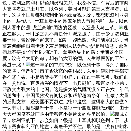
说，叙利亚内和和以色列没相关系，我都不信。军背后的前两
大支撑者就是土耳其、以色列，美国可能是第三大支撑者。由
于，这两个国度都对叙利亚的地盘虎视眈眈，都想吃叙利亚身
上的一块“肉”。土耳其看中的是库尔德人节制的那一块，以色
列人看中的是“戈兰高地”周边的区域，以至是大马士革。
现
正在起头，什叶派之弧不再是什叶派之弧了，由于少了叙利亚
那一环，曾经连不起来了。如斯，黎巴嫩、也门胡塞武拆，当
前若何继续跟着伊朗？若是伊朗人认为“认怂”是种聪慧，那当
初就不要搞“什叶派之弧”了。套用收集上的话：伊朗这个国
度，没有当大哥的命，却有当大哥的病。人生最疾苦的工作，
莫过于此！
这一年多的中东冲突，以色列干事，得到了国际
的支撑，但严沉冲击了否决它的各组织，以至让伊朗干事都变
得不寒而栗。不是我硬要夸“中国”，正在五十年代初，我们正
在一贫如洗、百废待兴的情况下，出兵朝鲜，帮帮这个小弟，
匹敌实力强大的十七国。这是多大的气概气派？正在六十年代
的越和中，中国虽然没有间接参和帮帮越南小弟，但做了大量
的后勤支撑，还美国不要越过北纬17度线。这得多大的自傲？
一切申明，挺起腰杆干事，不是每一个国度都能做到的，由于
大大都国度不敢面临由于帮帮小弟带来的各类影响。
新成立
了，叙利亚的下一步会如何？很是，土耳其和以色列，下一步
城市蚕食叙利亚的地盘，新底子拦不住。最的是，没有伊朗和