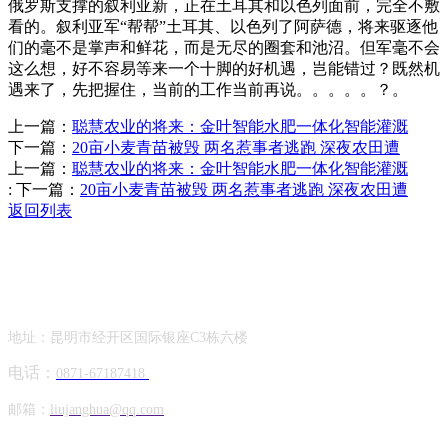
俄罗斯支撑的叙利亚新，正在土耳其和以色列面前，完全不敷
看的。叙利亚军“帮帮”土耳其、以色列了阿萨德，将来驱逐他
们的毫不是掌声和鲜花，而是无尽的圈套和池沼。但军毫不会
这么想，好不容易等来一个十脚的好机遇，岂能错过？既然机
遇来了，先把握住，当前的工作当前再说。。。。。？。
上一篇：
聪慧农业的将来：金叶智能水肥一体化智能灌溉
下一篇：
20亩小麦青苗被毁 两名惹事者逃跑 深夜农田遭
上一篇：
聪慧农业的将来：金叶智能水肥一体化智能灌溉
:
下一篇：
20亩小麦青苗被毁 两名惹事者逃跑 深夜农田遭
返回列表
Contact Information
联系方式
地址：昆明市经开区国际银座C3栋六楼
电话：
0871-67187418
邮箱：
liujanghua@qq.com
Official Account